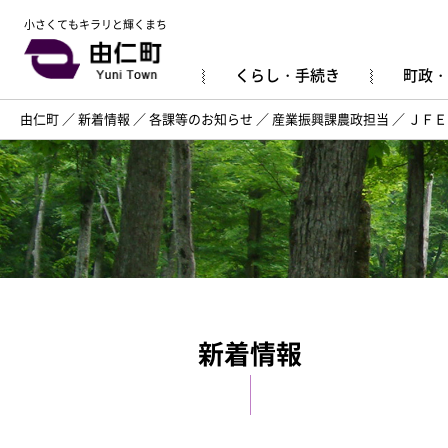
小さくてもキラリと輝くまち
くらし・手続き
町政・
由仁町
／
新着情報
／
各課等のお知らせ
／
産業振興課農政担当
／
ＪＦＥ
新着情報