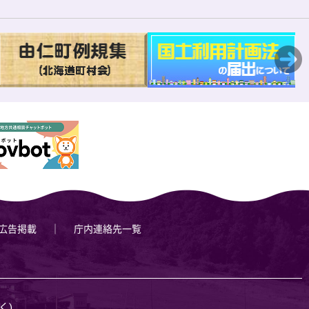
広告掲載
庁内連絡先一覧
く)