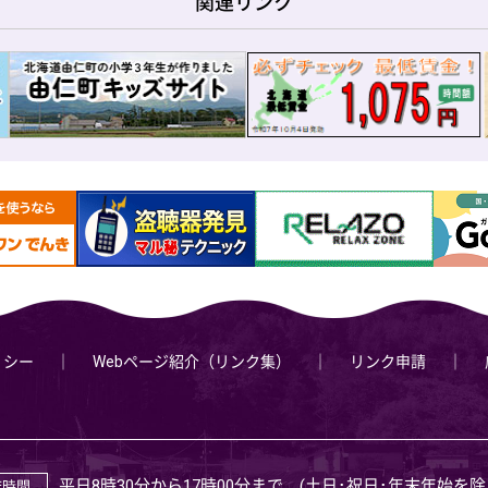
関連リンク
リシー
Webページ紹介（リンク集）
リンク申請
平日8時30分から17時00分まで (土日･祝日･年末年始を除
庁時間