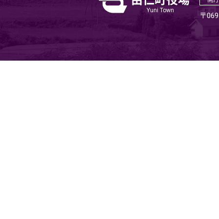
Yuni Town
〒06