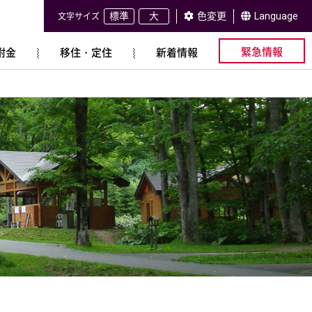
標準
大
色変更
Language
文字サイズ
緊急情報
附金
移住・定住
新着情報