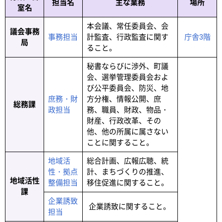
担当名
主な業務
場所
室名
本会議、常任委員会、会
議会事務
事務担当
計監査、行政監査に関す
庁舎3階
局
ること。
秘書ならびに渉外、町議
会、選挙管理委員会およ
び公平委員会、防災、地
庶務・財
方分権、情報公開、庶
総務課
政担当
務、職員、財政、物品・
財産、行政改革、その
他、他の所属に属さない
ことに関すること。
地域活
総合計画、広報広聴、統
性・拠点
計、まちづくりの推進、
地域活性
整備担当
移住促進に関すること。
課
企業誘致
企業誘致に関すること。
担当