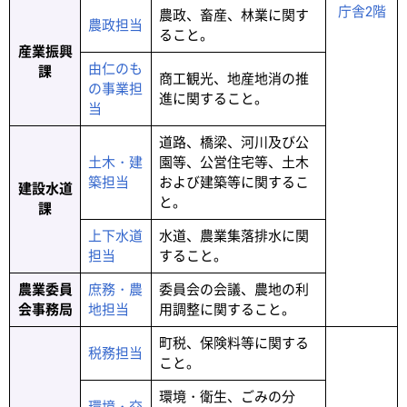
庁舎2階
農政、畜産、林業に関す
農政担当
ること。
産業振興
由仁のも
課
商工観光、地産地消の推
の事業担
進に関すること。
当
道路、橋梁、河川及び公
土木・建
園等、公営住宅等、土木
築担当
および建築等に関するこ
建設水道
と。
課
上下水道
水道、農業集落排水に関
担当
すること。
農業委員
庶務・農
委員会の会議、農地の利
会事務局
地担当
用調整に関すること。
町税、保険料等に関する
税務担当
こと。
環境・衛生、ごみの分