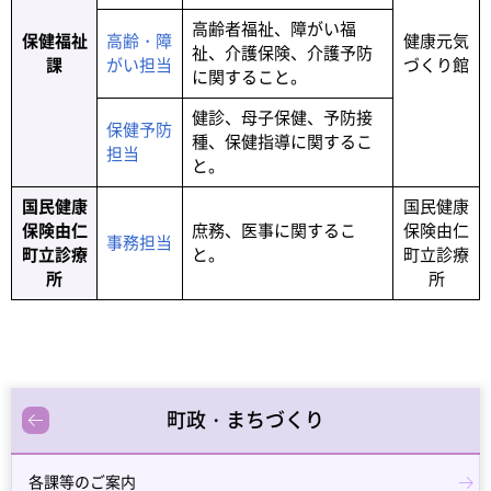
高齢者福祉、障がい福
保健福祉
高齢・障
健康元気
祉、介護保険、介護予防
課
がい担当
づくり館
に関すること。
健診、母子保健、予防接
保健予防
種、保健指導に関するこ
担当
と。
国民健康
国民健康
保険由仁
庶務、医事に関するこ
保険由仁
事務担当
町立診療
と。
町立診療
所
所
町政・まちづくり
各課等のご案内