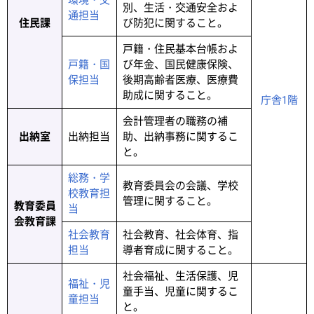
環境・交
別、生活・交通安全およ
通担当
住民課
び防犯に関すること。
戸籍・住民基本台帳およ
戸籍・国
び年金、国民健康保険、
保担当
後期高齢者医療、医療費
助成に関すること。
庁舎1階
会計管理者の職務の補
出納室
出納担当
助、出納事務に関するこ
と。
総務・学
教育委員会の会議、学校
校教育担
管理に関すること。
教育委員
当
会教育課
社会教育
社会教育、社会体育、指
担当
導者育成に関すること。
社会福祉、生活保護、児
福祉・児
童手当、児童に関するこ
童担当
と。