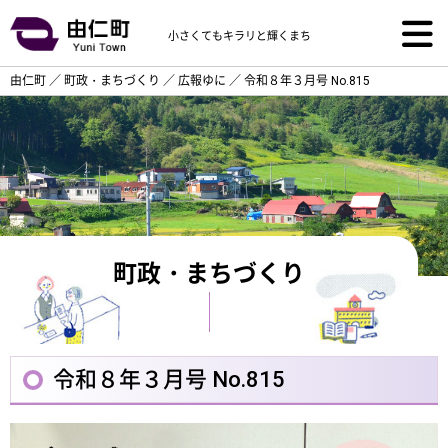
小さくてもキラリと輝くまち
由仁町
／
町政・まちづくり
／
広報ゆに
／
令和８年３月号 No.815
町政・まちづくり
令和８年３月号 No.815